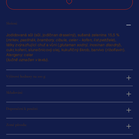
Složení:
Jodidovaná sůl
(sůl,
jodičnan draselný
),
sušená zelenina 15,5 %
(
mrkev, pastinák, brambory, cibule,
celer
– kořen, list petržele
),
látky zvýrazňující chuť a vůni
(
glutaman sodný
,
inosinan disodný
),
cukr, koření,
slunečnicový olej
,
kukuřičný škrob
, barvivo (
riboflavin
).
Alergeny: celer
(
tučně označen v textu
).
Výživové hodnoty na 100 g:
Skladování:
Doporučení k použití:
Země původu: