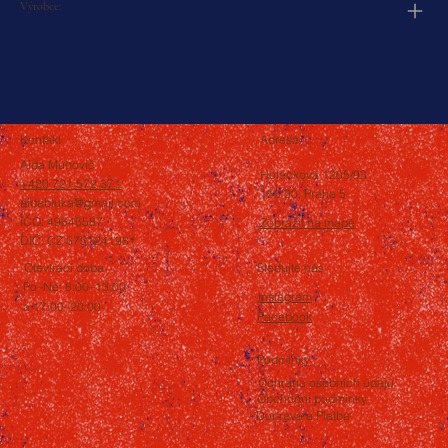
Výrobce:
Kontakt
Adresa
Aida Muhovič
Holečkova 1205/93
+420 721 572 371
150 00, Praha 5
aidabluka@gmail.com
IČO: 49645587
Zobrazit na mapě
DIČ: CZ 6751241981
Otevírací doba
Sledujte nás
Po–Ne: 8:00–13:00
Instagram
a 17:00–20:00
Facebook
Podmínky
Ochrana osobních údajů
Obchodní podmínky
Doprava a Platba