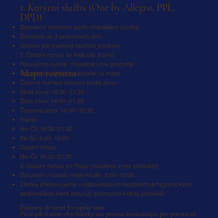
1. Kurýrní služba (One by Allegro, PPL,
DPD)
Dopravce vybíráme podle charakteru zásilky.
Doručení do 3 pracovních dnů.
Určeno pro trvanlivé (suché) produkty.
2. Osobní rozvoz by Aida (do 3 dnů)
Rozvážíme suché, chlazené i mix produkty.
Mapa rozvozu
Rozvozové oblasti naleznete na mapě.
Časové rozmezí rozvozu podle zóny:
Šedá zóna: 16:30–21:30
Žlutá zóna: 14:00–21:30
Červená zóna: 14:00–16:30
Praha:
Ne–Čt: 16:30–21:30
Pá–So: 6:00–10:00
Ostatní města:
Ne–Čt: 16:30–21:30
3. Osobní rozvoz po Praze (mražené a mix produkty)
Doručení v sobotu nebo neděli, 8:00–12:00.
Zásilky přepravujeme v odpovídajících teplotních a hygienických
podmínkách, které zaručují zachování kvality produktů.
Doprava do zemí Evropské unie
Před odesláním objednávky nás prosím kontaktujte pro potvrzení