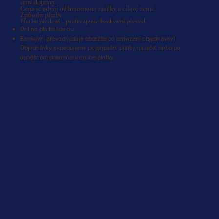
ceny dopravy.
Cena se odvíjí od hmotnosti zásilky a cílové země.
Způsoby platby
Platba předem – preferujeme bankovní převod.
Online platba kartou
Bankovní převod (údaje obdržíte po potvrzení objednávky)
Objednávky expedujeme po připsání platby na účet nebo po
úspěšném dokončení online platby.