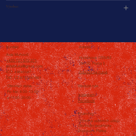
Výrobce:
Kontakt
Adresa
Aida Muhovič
Holečkova 1205/93
+420 721 572 371
150 00, Praha 5
aidabluka@gmail.com
IČO: 49645587
Zobrazit na mapě
DIČ: CZ 6751241981
Otevírací doba
Sledujte nás
Po–Ne: 8:00–13:00
Instagram
a 17:00–20:00
Facebook
Podmínky
Ochrana osobních údajů
Obchodní podmínky
Doprava a Platba