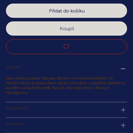
Přidat do košíku
Koupit
SLOŽENÍ:
káva Arabica a káva Robusta. Balené v ochranné atmosféře. Po
otevření sáčku je doporučeno obsah uchovávat v uzavřené nádobě na
suchém a chladném místě. Surová káva nepochází z Bosny a
Hercegoviny..
SKLADOVÁNÍ:
Země původu: