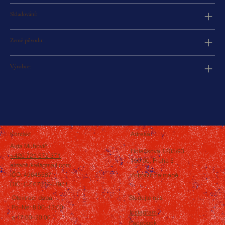
Skladování:
Země původu:
Výrobce:
Kontakt
Adresa
Aida Muhovič
Holečkova 1205/93
+420 721 572 371
150 00, Praha 5
aidabluka@gmail.com
IČO: 49645587
Zobrazit na mapě
DIČ: CZ 6751241981
Otevírací doba
Sledujte nás
Po–Ne: 8:00–13:00
Instagram
a 17:00–20:00
Facebook