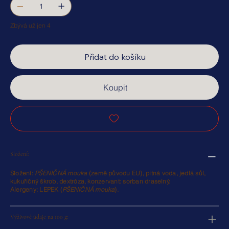
Zbývá už jen 4
Přidat do košíku
Koupit
Složení:
Složení:
PŠENIČNÁ mouka
(země původu EU), pitná voda, jedlá sůl,
kukuřičný škrob, dextróza, konzervant: sorban draselný.
Alergeny:
LEPEK
(
PŠENIČNÁ mouka
).
Výživové údaje na 100 g: