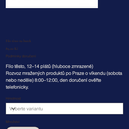
Filo těsto na burek
Cena
89,00 Kč
Podmínky doručení
Filo těsto, 12–14 plátů (hluboce zmrazené)
Rozvoz mražených produktů po
Praze
o víkendu (sobota
nebo neděle) 8:00–12:00, den doručení ověřte
telefonicky.
Hmotnost
Množství