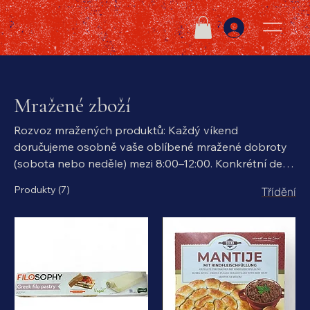
Mražené zboží
Rozvoz mražených produktů: Každý víkend
doručujeme osobně vaše oblíbené mražené dobroty
(sobota nebo neděle) mezi 8:00–12:00. Konkrétní den
si můžete snadno ověřit telefonicky, abyste měli jistotu,
Produkty (7)
Třídění
kdy dorazíme.