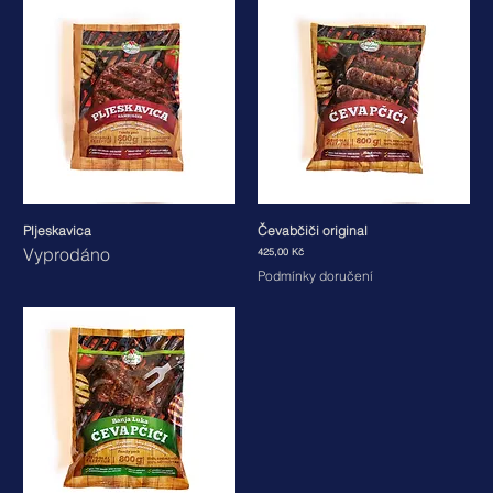
Pljeskavica
Čevabčiči original
Vyprodáno
Cena
425,00 Kč
Podmínky doručení