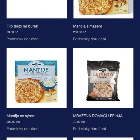
Filo těsto na burek
Mantija s masem
Cena
Cena
89,00 Kč
250,00 Kč
Podmínky doručení
Podmínky doručení
Mantija se sýrem
MRAŽENÁ DOMÁCÍ LEPINJA
Cena
Cena
200,00 Kč
70,00 Kč
Podmínky doručení
Podmínky doručení